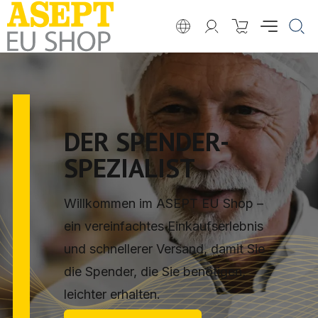
DER SPENDER-
SPEZIALIST
Willkommen im ASEPT EU Shop –
ein vereinfachtes Einkaufserlebnis
und schnellerer Versand, damit Sie
die Spender, die Sie benötigen,
leichter erhalten.